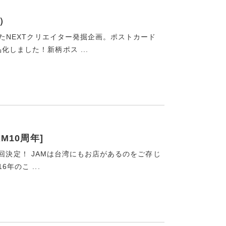
3）
したNEXTクリエイター発掘企画。ポストカード
しました！新柄ポス ...
AM10周年]
阪へ巡回決定！ JAMは台湾にもお店があるのをご存じ
年のこ ...