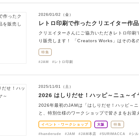
2026/01/02（金）
レトロ印刷で作ったクリエイター作品
クリエイターさんにご協力いただきレトロ印刷で
り販売します！ 「Creators Works」はその名
特集
#JAM
#レトロ印刷
2025/11/01（土）
2026 はしりだせ！ハッピ～ニュ～イ
2026年最初のJAMは「はしりだせ！ハッピ
と、特別仕様のワークショップで皆さまをお迎えし
イベント・ワークショップ
大阪
特集
#handerude
#JAM
#JAM本店
#SURIMACCA
#シ