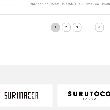
#handerude
#JAM
#JAM本店
#SURIMACCA
#SU
...
1
2
3
6