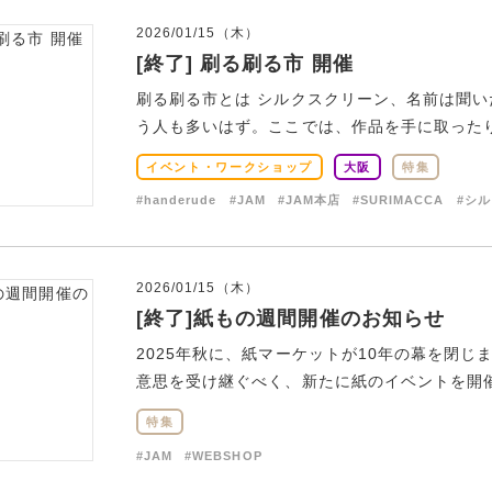
2026/01/15（木）
[終了] 刷る刷る市 開催
刷る刷る市とは シルクスクリーン、名前は聞
う人も多いはず。ここでは、作品を手に取ったり、
イベント・ワークショップ
大阪
特集
#handerude
#JAM
#JAM本店
#SURIMACCA
#シ
2026/01/15（木）
[終了]紙もの週間開催のお知らせ
2025年秋に、紙マーケットが10年の幕を閉
意思を受け継ぐべく、新たに紙のイベントを開催し
特集
#JAM
#WEBSHOP