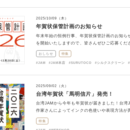
2025/10/09（木）
年賀状保管計画のお知らせ
年末年始の恒例行事、年賀状保管計画のお知らせで
を開始いたしますので、皆さんぜひご応募ください
おしらせ
特集
#JAM
#JAM本店
#SURUTOCO
#シルクスクリーン
2025/09/02（火）
台湾年賀状「馬明信片」発売！
台湾JAMから今年も年賀状が届きました！台湾
作家さんによってインクの色使いや表現方法が異な
特集
#JAM
#WEBSHOP