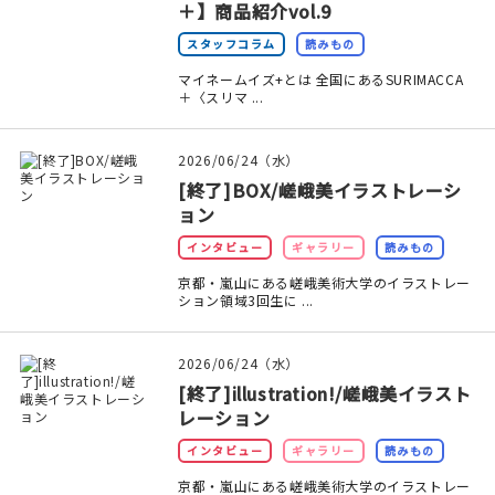
＋】商品紹介vol.9
在庫限り
スタッフコラム
読みもの
マイネームイズ+とは 全国にあるSURIMACCA
＋〈スリマ ...
2026/06/24（水）
おすすめ特集
[終了]BOX/嵯峨美イラストレーシ
ョン
読みもの
インタビュー
ギャラリー
読みもの
イベント・ワークショップ
京都・嵐山にある嵯峨美術大学のイラストレー
ション領域3回生に ...
ギャラリー
2026/06/24（水）
おしらせ
[終了]illustration!/嵯峨美イラスト
レーション
インタビュー
ギャラリー
読みもの
京都・嵐山にある嵯峨美術大学のイラストレー