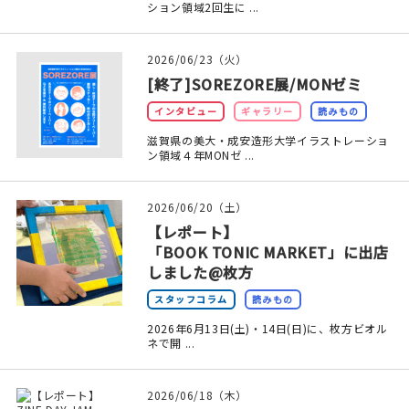
マイアカウント
ション領域2回生に ...
カートを見る
2026/06/23（火）
[終了]SOREZORE展/MONゼミ
お買い物ガイド
インタビュー
ギャラリー
読みもの
よくある質問
滋賀県の美大・成安造形大学イラストレーショ
ン領域４年MONゼ ...
お問い合わせ
2026/06/20（土）
【レポート】
「BOOK TONIC MARKET」に出店
しました@枚方
スタッフコラム
読みもの
2026年6月13日(土)・14日(日)に、枚方ビオル
ネで開 ...
2026/06/18（木）