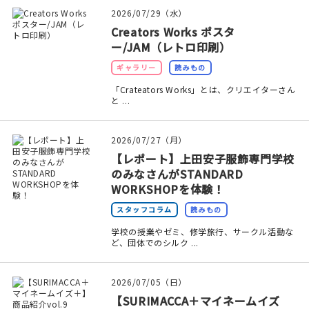
印刷見本
2026/07/29（水）
Creators Works ポスタ
シルクスクリーン
ー/JAM（レトロ印刷）
ギャラリー
読みもの
無地素材
「Crateators Works」とは、クリエイターさん
と ...
紙
本
2026/07/27（月）
【レポート】上田安子服飾専門学校
文房具
のみなさんがSTANDARD
WORKSHOPを体験！
雑貨
スタッフコラム
読みもの
学校の授業やゼミ、修学旅行、サークル活動な
はんこ
ど、団体でのシルク ...
JAMグッズ
2026/07/05（日）
【SURIMACCA＋マイネームイズ
台湾グッズ