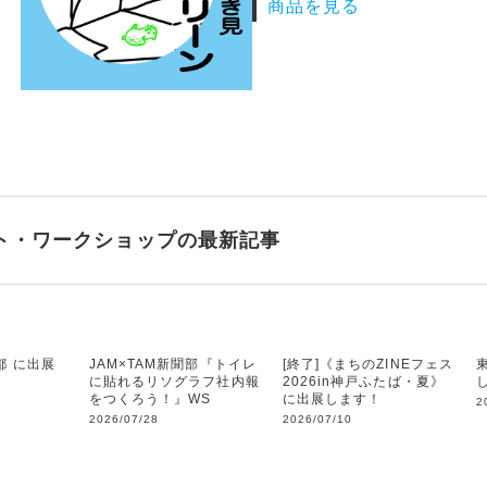
商品を見る
ト・ワークショップの最新記事
都 に出展
JAM×TAM新聞部『トイレ
[終了]《まちのZINEフェス
に貼れるリソグラフ社内報
2026​in神戸ふたば・夏》
をつくろう！』WS
に出展します！
2
2026/07/28
2026/07/10