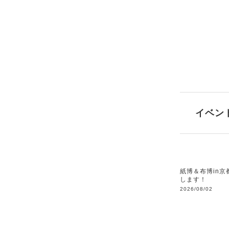
イベン
紙博＆布博in京
します！
2026/08/02