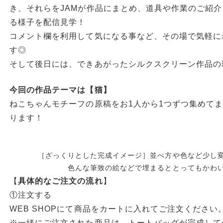
き、それらをJAMが作品にまとめ、道具や作業のご紹
る様子を配信見学！
コメント欄を利用して気になる事など、その場で気軽に
す◎
そして後日には、できあがったシルクスクリーン作品の
今回の作品テーマは【猫】
ねこちゃんモチーフの原稿をお1人から1つずつ集めて
ります！
［ざっくりとした完成イメージ］並べ方や色など少し
色んな筆致の絵などで埋まるととってもかわ
【
具体的なご注文の流れ
】
①注文する
WEB SHOPにて商品をカートに入れてご注文ください
※一緒にご注文された商品は、トートバッグが完成して