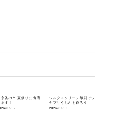
東京蚤の市 夏祭りに出店
シルクスクリーン印刷でツ
します！
ヤプリうちわを作ろう
026/07/09
2026/07/06