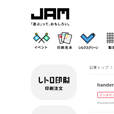
記事トップ
hand
インタビ
#handeru