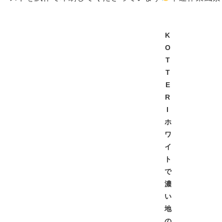
K
O
T
T
E
R
I
ホ
ワ
イ
ト
で
濃
い
地
の