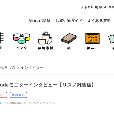
レトロ印刷
SURI
About JAM
お買い物ガイド
よくある質問
読みもの
インタビュー
erudeモニターインタビュー【リスノ雑貨店】
ュー
読みもの
de
#SURIMACCA
#シルクスクリーン