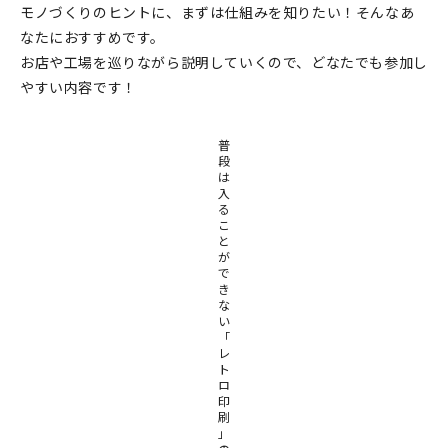
モノづくりのヒントに、まずは仕組みを知りたい！そんなあ
在庫限り
なたにおすすめです。
お店や工場を巡りながら説明していくので、どなたでも参加し
やすい内容です！
普
おすすめ特集
段
は
入
読みもの
る
こ
と
イベント・ワークショップ
が
で
ギャラリー
き
な
い
おしらせ
「
レ
ト
ロ
印
刷
」