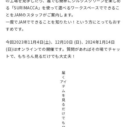
の工場を見学したり、誰でも簡単にシルクスクリーンを楽しめ
る「SURIMACCA」を使って遊べるワークスペースでできるこ
とをJAMのスタッフがご案内します。
一度でJAMでできることを知りたい！という方にとってもおす
すめです。
今回2023年11月4日(土)、12月10日 (日)、2024年1月14日
(日)はオンラインでの開催です。質問があればその場でチャッ
トで、もちろん見るだけでも大丈夫！
届
く
アイ
テ
ム
を
見
る
だ
け
で
も
ワ