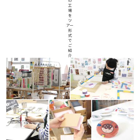
の
マイアカウント
工
場
カートを見る
を
ツ
アー
お買い物ガイド
形
式
で
よくある質問
ご
紹
介
お問い合わせ