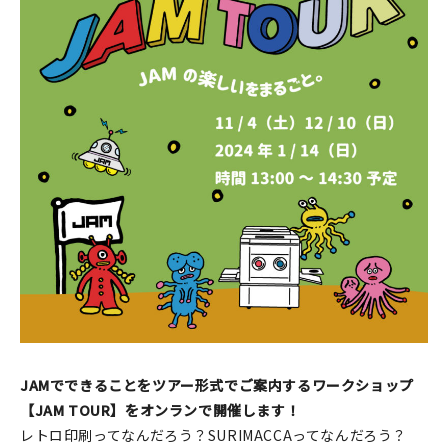
印刷見本
シルクスクリーン
無地素材
紙
本
文房具
雑貨
はんこ
JAMでできることをツアー形式でご案内するワークショップ
JAMグッズ
【JAM TOUR】をオンランで開催します！
レトロ印刷ってなんだろう？SURIMACCAってなんだろう？
台湾グッズ