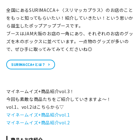
印刷見本
全国にあるSURIMACCA＋〈スリマッカプラス〉のお店のこと
をもっと知ってもらいたい！紹介していきたい！という思いか
シルクスクリーン
ら誕生したポップアップブースです。
無地素材
ブースはJAM大阪のお店の一角にあり、それぞれのお店のグッ
ズを木のボックスに並べています。一点物のグッズが多いの
紙
で、ぜひ手に取ってみてみてくださいね◎
本
SURIMACCA+とは？
文房具
マイネームイズ+商品紹介vol.3！
雑貨
今回も素敵な商品たちをご紹介していきますよ～！
はんこ
vol.1、vol.2はこちらから▽
マイネームイズ+商品紹介vol.1
JAMグッズ
マイネームイズ+商品紹介vol.2
台湾グッズ
商品＆お店紹介