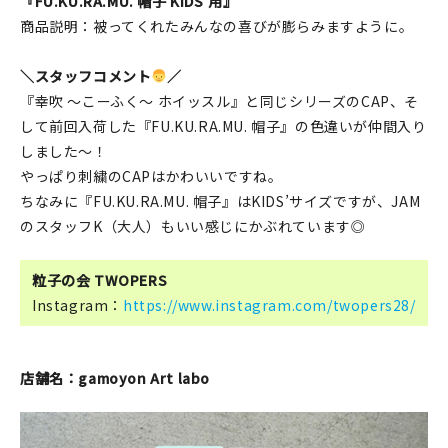
『FU.KU.RA.MU. 帽子 KIDS’用』
商品説明：被ってくれたみんなの喜びが膨らみますように。
＼スタッフコメント
／
『幸吹 ～こーふく～ ホイッスル』と同じシリーズのCAP、そ
して前回入荷した『FU.KU.RA.MU. 帽子』の色違いが仲間入り
しました～！
やっぱり刺繍のCAPはかわいいですね。
ちなみに『FU.KU.RA.MU. 帽子』はKIDS’サイズですが、JAM
のスタッフK（大人）もいい感じにかぶれています◎
粒子の会 TWOPERS
Instagram：
https://www.instagram.com/twopers28/
店舗名：gamoyon Art labo