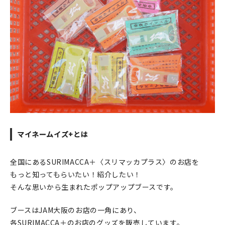
印刷見本
シルクスクリーン
無地素材
紙
本
文房具
マイネームイズ+とは
雑貨
全国にあるSURIMACCA＋〈スリマッカプラス〉のお店を
はんこ
もっと知ってもらいたい！紹介したい！
そんな思いから生まれたポップアップブースです。
JAMグッズ
ブースはJAM大阪のお店の一角にあり、
台湾グッズ
各SURIMACCA＋のお店のグッズを販売しています。