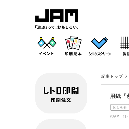
記事トップ
用紙『
おしらせ
#JAM
#