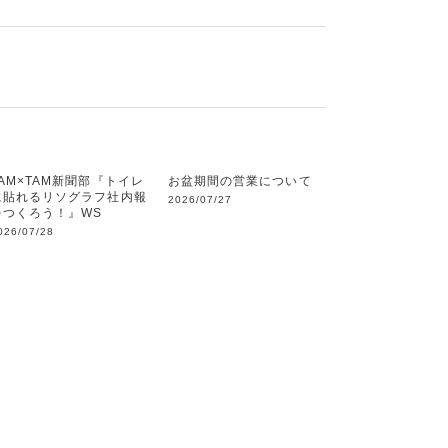
JAM×TAM新聞部『トイレ
お盆期間の営業について
に貼れるリソグラフ社内報
2026/07/27
をつくろう！』WS
026/07/28