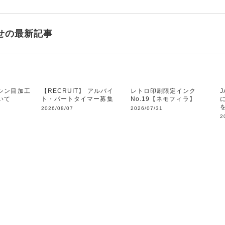
せの最新記事
シン目加工
【RECRUIT】 アルバイ
レトロ印刷限定インク
いて
ト・パートタイマー募集
No.19【ネモフィラ】
2026/08/07
2026/07/31
2