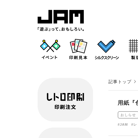
記事トップ
用紙『
おしらせ
#JAM
#