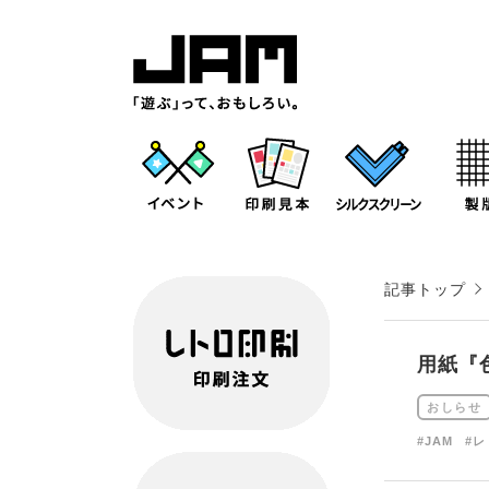
記事トップ
用紙『
おしらせ
#JAM
#