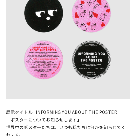
印刷見本
シルクスクリーン
無地素材
紙
本
文房具
雑貨
はんこ
展示タイトル : INFORMING YOU ABOUT THE POSTER
JAMグッズ
「ポスターについてお知らせします」
世界中のポスターたちは、いつも私たちに何かを知らせてく
台湾グッズ
れます。