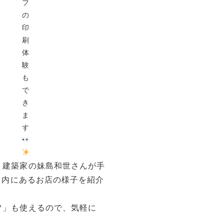
フ
の
印
刷
体
験
も
で
き
ま
す
ん。建築家の妹島和世さんが手
E」内にあるお店の様子を紹介
ラフ」も使えるので、気軽に