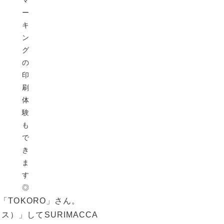
ー
キ
ン
グ
の
印
刷
体
験
も
で
き
ま
す
◎
「TOKORO」さん。
）」してSURIMACCA