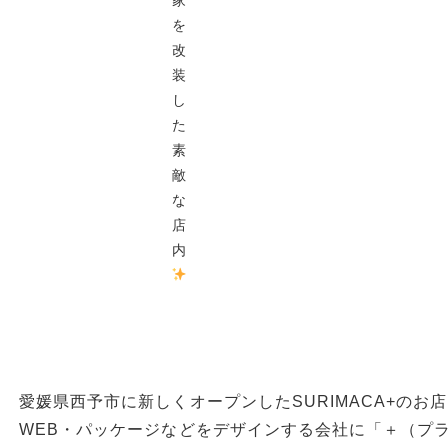
を
改
装
し
た
素
敵
な
店
内
愛媛県西予市に新しくオープンしたSURIMACA+のお店
WEB・パッケージなどをデザインする会社に「＋（プラス