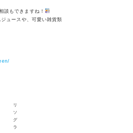
相談もできますね！
んジュースや、可愛い雑貨類
een/
リ
ソ
グ
ラ