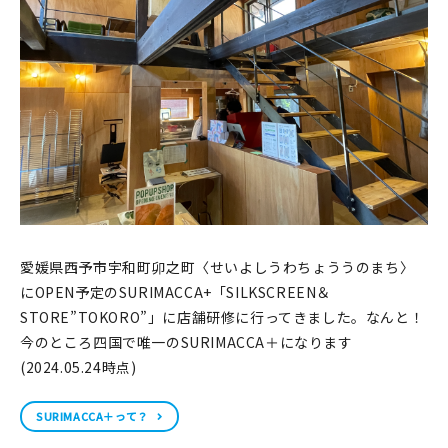
印刷見本
シルクスクリーン
無地素材
紙
本
文房具
愛媛県西予市宇和町卯之町〈せいよしうわちょううのまち〉
にOPEN予定のSURIMACCA+「SILKSCREEN＆
雑貨
STORE”TOKORO”」に店舗研修に行ってきました。なんと！
はんこ
今のところ四国で唯一のSURIMACCA＋になります
(2024.05.24時点)
JAMグッズ
SURIMACCA＋って？
台湾グッズ