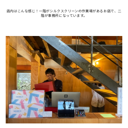
在庫限り
店内はこんな感じ！一階がシルクスクリーンの作業場があるお店で、二
階が事務所になっています。
おすすめ特集
読みもの
イベント・ワークショップ
ギャラリー
おしらせ