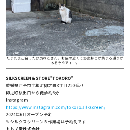
たまたま出会った野良ねこさん。お店の近くに野良ねこが集まる通りが
あるそうです…。
SILKSCREEN＆STORE”TOKORO”
愛媛県西予市宇和町卯之町3丁目220番地
卯之町駅出口から徒歩約6分
Instagram：
https://www.instagram.com/tokoro.silkscreen/
2024年6月オープン予定
※シルクスクリーンの作業場は予約制です
トトノ堂株式会社