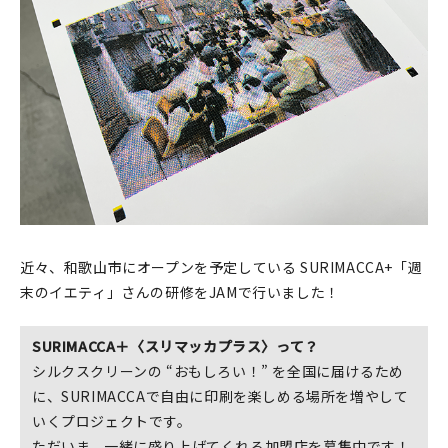
印刷見本
シルクスクリーン
無地素材
紙
本
文房具
近々、和歌山市にオープンを予定している SURIMACCA+「週
末のイエティ」さんの研修をJAMで行いました！
雑貨
はんこ
SURIMACCA＋〈スリマッカプラス〉って？
シルクスクリーンの “おもしろい！” を全国に届けるため
JAMグッズ
に、SURIMACCAで自由に印刷を楽しめる場所を増やして
いくプロジェクトです。
台湾グッズ
ただいま、一緒に盛り上げてくれる加盟店を募集中です！