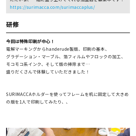
https://surimacca.com/surimaccaplus/
在庫限り
研修
今回は特殊印刷が中心！
おすすめ特集
電解マーキングからhanderude製版、印刷の基本、
グラデーション・マーブル、箔フィルムやフロックの加工、
読みもの
モコモコ系インク、そして版の掃除まで…
盛りだくさんで体験していただきました！
イベント・ワークショップ
ギャラリー
SURIMACCAホルダーを使ってフレームを机に固定して大きめ
の版を1人で印刷してみたり、、
おしらせ