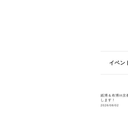
イベン
紙博＆布博in京
します！
2026/08/02