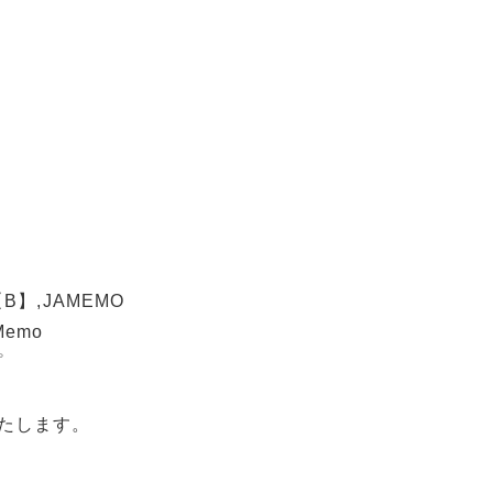
】,JAMEMO
Memo
プ
たします。