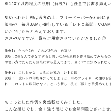
※140字以内程度の説明（解説?）も任意でお書き添え
集められた川柳は選考の上、フリーペーパーかzineに
販売や、毎月JAMが発行している「レトロ新聞」やJA
いただけたらと考えております。
ささやかですが、賞もご用意させていただきました◎
作例1） たった2色 されど2色の 色選び
説明：2色なんて少なすぎると思いながら原稿を作り始めてみたも
や使い方でだんだん無限にすら思えてきて、全く1つに決められな
作例2）
これもかな 目覚めた私の レトロ眼
説明：一度レトロ印刷を知ってしまうと、町のフライヤーの棚やお
れ、これレトロ印刷かな？」という新しい見る〈眼〉が目覚めてし
ちょっとした作例を突然載せてみました。
こんな感じでも、全く違う感じでも全然問題ございませ