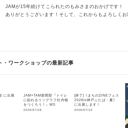
JAMが15年続けてこられたのもみさまのおかげです！
ありがとうございます！そして、これからもよろしくお願いいた
ト・ワークショップの最新記事
都 に出展
JAM×TAM新聞部『トイレ
[終了]《まちのZINEフェス
に貼れるリソグラフ社内報
2026​in神戸ふたば・夏》
をつくろう！』WS
に出展します！
2026/07/28
2026/07/10