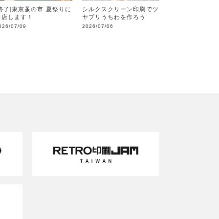
[終了]東京蚤の市 夏祭りに
シルクスクリーン印刷でツ
出店します！
ヤプリうちわを作ろう
026/07/09
2026/07/06