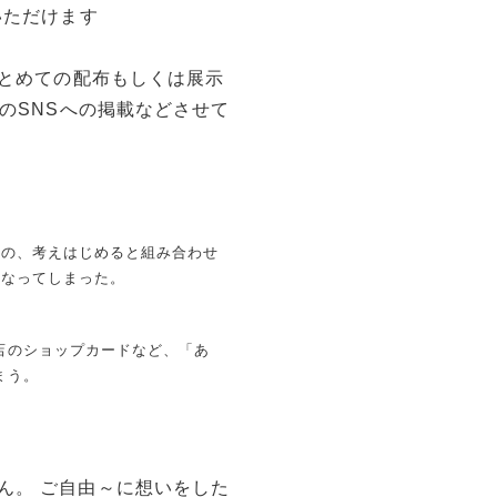
いただけます
まとめての配布もしくは展示
MのSNSへの掲載などさせて
のの、考えはじめると組み合わせ
くなってしまった。
店のショップカードなど、「あ
まう
。
ん。 ご自由～に想いをした