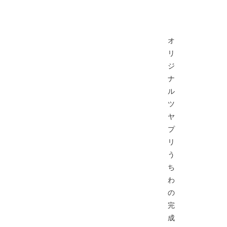
オ
リ
ジ
ナ
ル
ツ
ヤ
プ
リ
う
ち
わ
の
完
成