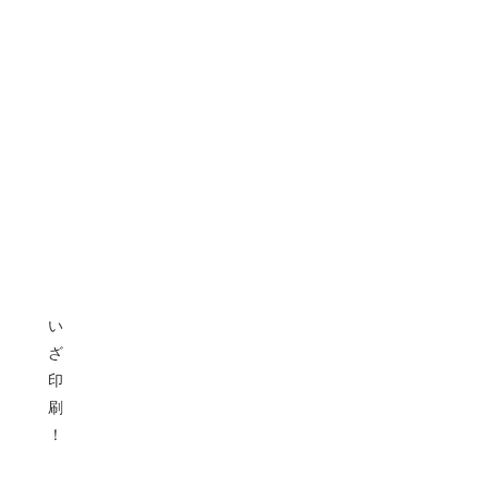
い
ざ
印
刷
！