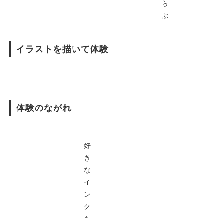
ら
ぶ
イラストを描いて体験
体験のながれ
好
き
な
イ
ン
ク