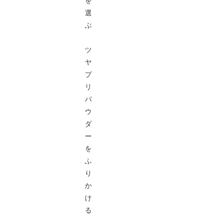
を
選
ぶ
ツ
ヤ
プ
リ
パ
ウ
ダ
ー
を
ふ
り
か
け
る