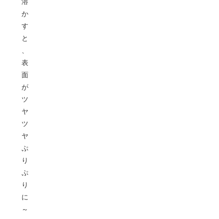
溶
か
す
と
、
表
面
が
ツ
ヤ
ツ
ヤ
ぷ
り
ぷ
り
に
～