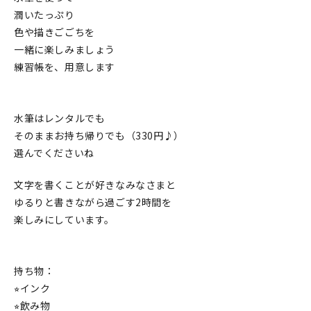
潤いたっぷり
在庫限り
色や描きごごちを
一緒に楽しみましょう
練習帳を、用意します
おすすめ特集
水筆はレンタルでも
そのままお持ち帰りでも（330円♪）
読みもの
選んでくださいね
イベント・ワークショップ
文字を書くことが好きなみなさまと
ギャラリー
ゆるりと書きながら過ごす2時間を
楽しみにしています。
おしらせ
持ち物：
⭐︎インク
⭐︎飲み物