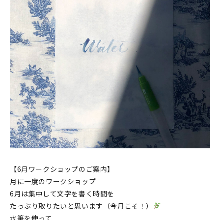
印刷見本
シルクスクリーン
無地素材
紙
本
文房具
雑貨
はんこ
【6月ワークショップのご案内】
月に一度のワークショップ
JAMグッズ
6月は集中して文字を書く時間を
たっぷり取りたいと思います（今月こそ！）
台湾グッズ
水筆を使って