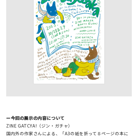
印刷見本
シルクスクリーン
無地素材
紙
本
文房具
雑貨
はんこ
ー今回の展示の内容について
JAMグッズ
ZINE GATCYA!（ジン・ガチャ）
国内外の作家さんによる、「A3の紙を折って８ページの本に
台湾グッズ