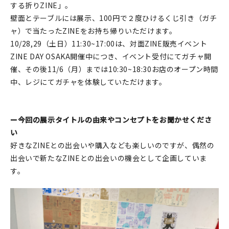
する折りZINE」。
在庫限り
壁面とテーブルには展示、100円で２度ひけるくじ引き（ガチ
ャ）で当たったZINEをお持ち帰りいただけます。
10/28,29（土日）11:30~17:00は、対面ZINE販売イベント
ZINE DAY OSAKA開催中につき、イベント受付にてガチャ開
催、その後11/6（月）までは10:30~18:30お店のオープン時間
おすすめ特集
中、レジにてガチャを体験していただけます。
読みもの
ー今回の展示タイトルの由来やコンセプトをお聞かせくださ
イベント・ワークショップ
い
好きなZINEとの出会いや購入なども楽しいのですが、偶然の
ギャラリー
出会いで新たなZINEとの出会いの機会として企画していま
す。
おしらせ