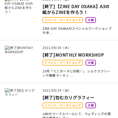
印刷見本
[終了]【ZINE DAY OSAKA】A3の
紙からZINEを作ろう！
シルクスクリーン
イベント・ワークショップ
大阪
無地素材
ZINE DAY OSAKAのスペシャルワークショップ
今年 ...
紙
2021/09/30（木）
本
[終了]MONTHLY WORKSHOP
イベント・ワークショップ
大阪
文房具
10月「ミニポーチに印刷！」 シルクスクリー
ンや電解マーキン ...
雑貨
はんこ
2021/09/29（水）
[終了]包むカリグラフィー
JAMグッズ
イベント・ワークショップ
大阪
JAMのワークスペースにて、ウェディングの現
台湾グッズ
場で筆耕をしてい ...