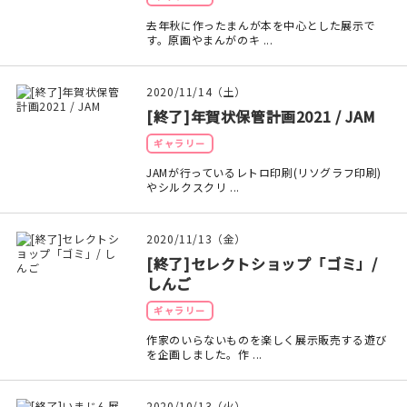
去年秋に作ったまんが本を中心とした展示で
在庫限り
す。原画やまんがのキ ...
2020/11/14（土）
[終了]年賀状保管計画2021 / JAM
おすすめ特集
ギャラリー
JAMが行っているレトロ印刷(リソグラフ印刷)
読みもの
やシルクスクリ ...
イベント・ワークショップ
2020/11/13（金）
[終了]セレクトショップ「ゴミ」/
ギャラリー
しんご
おしらせ
ギャラリー
作家のいらないものを楽しく展示販売する遊び
を企画しました。作 ...
2020/10/13（火）