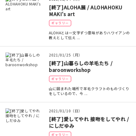
印刷見本
[終了]ALOHA展 / ALOHAHOKU
MAKI‘s art
シルクスクリーン
ギャラリー
無地素材
ALOHAとは一文字ずつ意味がありハワイアンの
教えとして伝え ...
紙
2021/01/25（月）
本
[終了]山暮らしの羊毛たち /
baroonworkshop
文房具
ギャラリー
山に囲まれた場所で羊毛クラフトのものづくり
雑貨
をしているので、今 ...
はんこ
2021/01/10（日）
JAMグッズ
[終了]愛してやれ 接吻をしてやれ /
にしだゆみ
台湾グッズ
ギャラリー