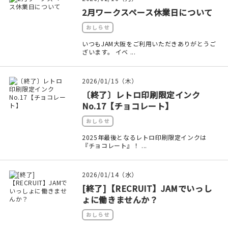
印刷見本
2月ワークスペース休業日について
おしらせ
シルクスクリーン
いつもJAM大阪をご利用いただきありがとうご
ざいます。 イベ ...
無地素材
紙
2026/01/15（木）
〔終了〕レトロ印刷限定インク
本
No.17【チョコレート】
おしらせ
文房具
2025年最後となるレトロ印刷限定インクは
『チョコレート』！ ...
雑貨
はんこ
2026/01/14（水）
[終了]【RECRUIT】JAMでいっし
JAMグッズ
ょに働きませんか？
おしらせ
台湾グッズ