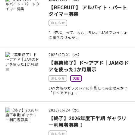
印刷見本
【RECRUIT】 アルバイト・パート
タイマー募集
シルクスクリーン
おしらせ
無地素材
“「遊ぶ」って、おもしろい。”JAMでいっしょ
に働きませんか ...
紙
2026/07/01（水）
本
【募集終了】ド～アアド｜JAMのド
アを使った1か月展示
文房具
おしらせ
大阪
JAM大阪のガラスドアに印刷してみませんか？
雑貨
「ド～アアド」 ...
はんこ
2026/06/24（水）
JAMグッズ
【終了】2026年度下半期 ギャラリ
ー利用者募集！
台湾グッズ
おしらせ