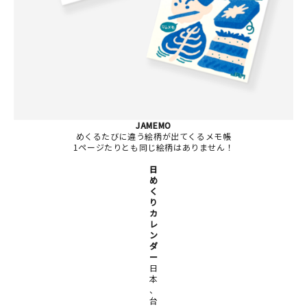
JAMEMO
めくるたびに違う絵柄が出てくるメモ帳
1ページたりとも同じ絵柄はありません！
日
め
く
り
カ
レ
ン
ダ
ー
日
本
、
台