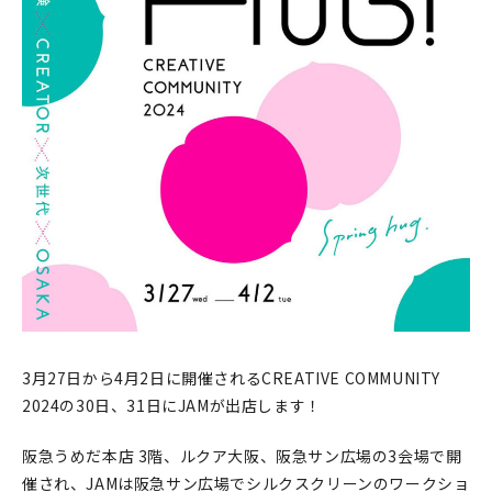
印刷見本
シルクスクリーン
無地素材
紙
本
文房具
雑貨
はんこ
3月27日から4月2日に開催されるCREATIVE COMMUNITY
2024の30日、31日にJAMが出店します！
JAMグッズ
阪急うめだ本店 3階、ルクア大阪、阪急サン広場の3会場で開
台湾グッズ
催され、JAMは阪急サン広場でシルクスクリーンのワークショ