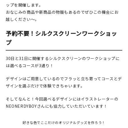
ップを開催します。
在庫限り
おなじみの商品や新商品の物販もあるのでぜひこの機会にお
越しください～。
予約不要！シルクスクリーンワークショッ
プ
おすすめ特集
読みもの
30日と31日に開催するシルクスクリーンのワークショップに
は選べるコースが3通り！
イベント・ワークショップ
デザインはご用意しているのでフラッと立ち寄ってコースとデ
ギャラリー
ザインを選ぶだけで体験できちゃいます。
おしらせ
そしてなんと！今回選べるデザインにはイラストレーターの
NEONERDYBOYさんにも協力していただいています！
好きな色でここだけのオリジナルグッズを作ろう！