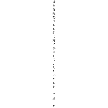
湾
か
ら
総
勢
3
6
6
名
の
方
に
参
加
し
て
い
た
だ
い
た
レ
ト
ロ
印
刷
日
め