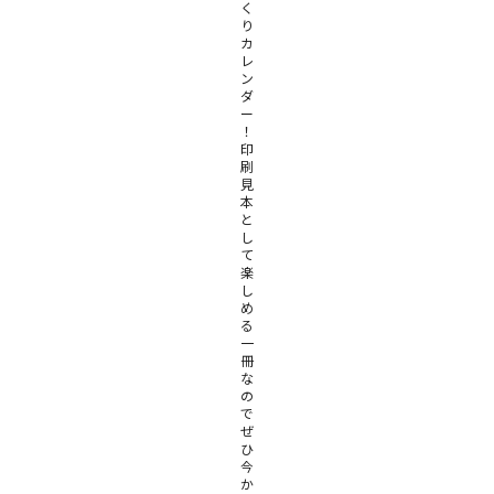
く
り
カ
レ
ン
ダ
ー
！
印
刷
見
本
と
し
て
楽
し
め
る
一
冊
な
の
で
ぜ
ひ
今
か