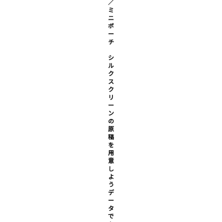
／
ミ
ニ
ポ
ー
チ
シ
ル
ク
ス
ク
リ
ー
ン
の
原
稿
を
用
意
し
よ
う
デ
ー
タ
で