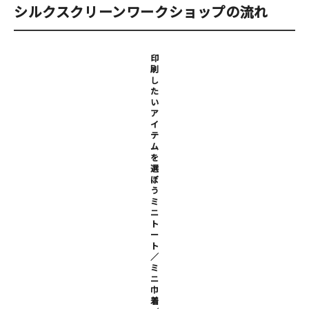
マイアカウント
シルクスクリーンワークショップの流れ
カートを見る
印
お買い物ガイド
刷
し
た
よくある質問
い
ア
イ
お問い合わせ
テ
ム
を
選
ぼ
う
ミ
ニ
ト
ー
ト
／
ミ
ニ
巾
着