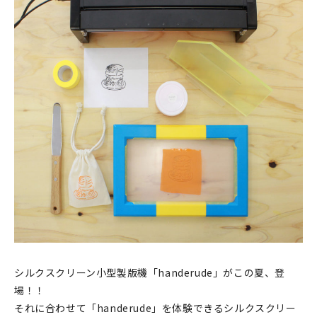
印刷見本
シルクスクリーン
無地素材
紙
本
文房具
雑貨
はんこ
シルクスクリーン小型製版機「handerude」がこの夏、登
JAMグッズ
場！！
それに合わせて「handerude」を体験できるシルクスクリー
台湾グッズ