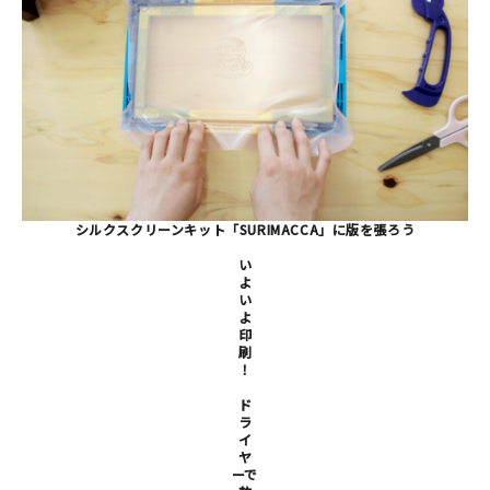
シルクスクリーンキット「SURIMACCA」に版を張ろう
い
よ
い
よ
印
刷
！
ド
ラ
イ
ヤ
ーで