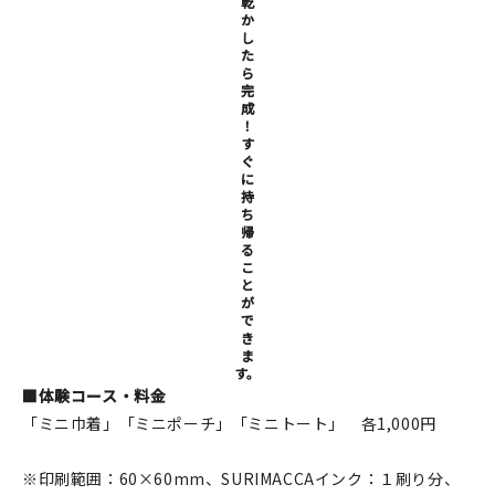
乾
か
し
た
ら
完
成
！
す
ぐ
に
持
ち
帰
る
こ
と
が
で
き
ま
す。
■体験コース・料金
「ミニ巾着」「ミニポーチ」「ミニトート」 各1,000円
※印刷範囲：60×60mm、SURIMACCAインク：１刷り分、