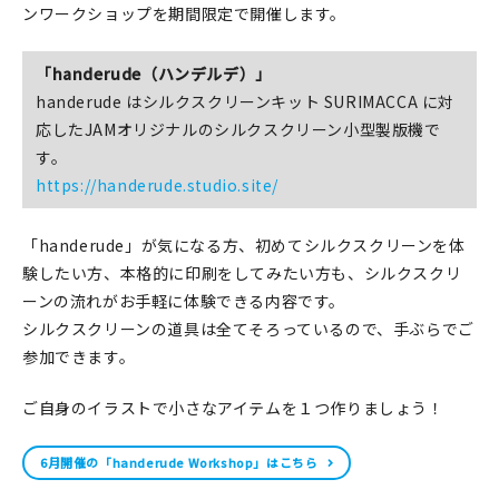
ンワークショップを期間限定で開催します。
在庫限り
「handerude（ハンデルデ）」
handerude はシルクスクリーンキット SURIMACCA に対
応したJAMオリジナルのシルクスクリーン小型製版機で
す。
おすすめ特集
https://handerude.studio.site/
読みもの
「handerude」が気になる方、初めてシルクスクリーンを体
イベント・ワークショップ
験したい方、本格的に印刷をしてみたい方も、シルクスクリ
ーンの流れがお手軽に体験できる内容です。
ギャラリー
シルクスクリーンの道具は全てそろっているので、手ぶらでご
参加できます。
おしらせ
ご自身のイラストで小さなアイテムを１つ作りましょう！
6月開催の「handerude Workshop」はこちら