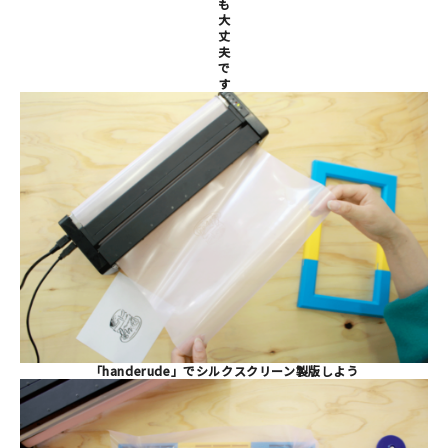
も
大
丈
夫
で
す
「handerude」でシルクスクリーン製版しよう