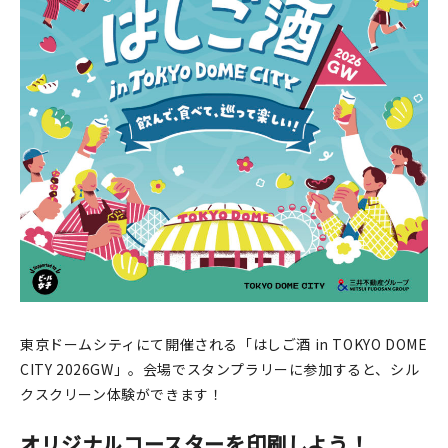
印刷見本
シルクスクリーン
無地素材
紙
本
文房具
雑貨
はんこ
東京ドームシティにて開催される「はしご酒 in TOKYO DOME
CITY 2026GW」。会場でスタンプラリーに参加すると、シル
JAMグッズ
クスクリーン体験ができます！
台湾グッズ
オリジナルコースターを印刷しよう！