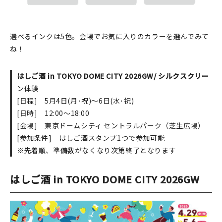
マイアカウント
カートを見る
選べるインクは5色。会場でお気に入りのカラーを選んでみて
お買い物ガイド
ね！
よくある質問
はしご酒 in TOKYO DOME CITY 2026GW/ シルクスクリー
ン体験
お問い合わせ
[日程] 5月4日(月･祝)～6日(水･祝)
[日時] 12:00～18:00
[会場] 東京ドームシティ セントラルパーク（芝生広場）
[参加条件] はしご酒スタンプ1つで参加可能
※先着順、準備数がなくなり次第終了となります
はしご酒 in TOKYO DOME CITY 2026GW