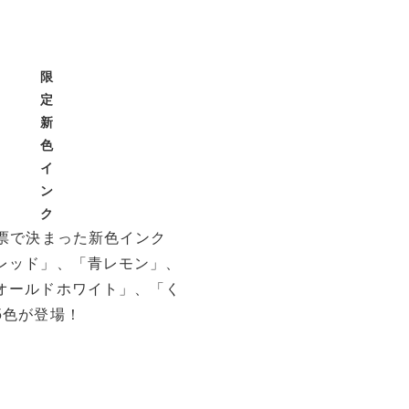
限
定
新
色
イ
ン
ク
投票で決まった新色インク
レッド」、「青レモン」、
オールドホワイト」、「く
5色が登場！