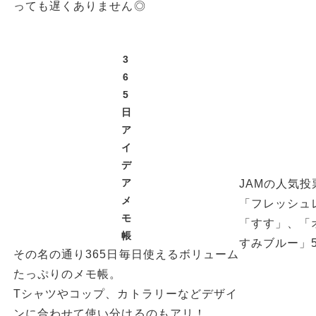
っても遅くありません◎
3
6
5
日
ア
イ
デ
ア
JAMの人気
メ
「フレッシュ
モ
「すす」、「
帳
すみブルー」
その名の通り365日毎日使えるボリューム
たっぷりのメモ帳。
Tシャツやコップ、カトラリーなどデザイ
ンに合わせて使い分けるのもアリ！