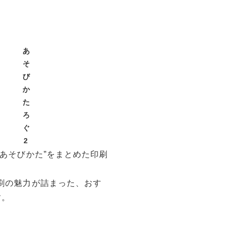
あ
そ
び
か
た
ろ
ぐ
2
”あそびかた”をまとめた印刷
刷の魅力が詰まった、おす
す。