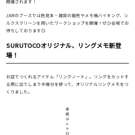
開催されます！
在庫限り
JAMのブースでは色見本・雑貨の販売やメモ帳バイキング、シ
ルクスクリーンを用いたワークショップを開催！ぜひ会場でお
待ちしております◎
SURUTOCOオリジナル、リングメモ新登
おすすめ特集
場！
読みもの
イベント・ワークショップ
お店でつくれるアイテム「リングノート」。リングをカットす
る際に出てしまう半端分を使って、オリジナルリングメモをつ
ギャラリー
くりました。
おしらせ
表
紙
は
レ
ト
ロ