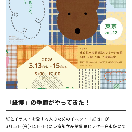
印刷見本
シルクスクリーン
無地素材
紙
本
文房具
雑貨
はんこ
「紙博」の季節がやってきた！
JAMグッズ
紙とイラストを愛する人のためのイベント「紙博」が、
3月13日(金)-15日(日)に東京都立産業貿易センター台東館にて
台湾グッズ