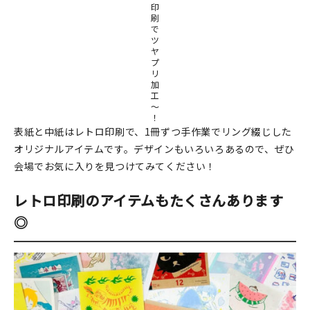
マイアカウント
印
刷
で
カートを見る
ツ
ヤ
プ
お買い物ガイド
リ
加
工
よくある質問
～
！
表紙と中紙はレトロ印刷で、1冊ずつ手作業でリング綴じした
お問い合わせ
オリジナルアイテムです。デザインもいろいろあるので、ぜひ
会場でお気に入りを見つけてみてください！
レトロ印刷のアイテムもたくさんあります
◎