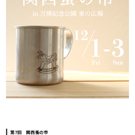
印刷見本
シルクスクリーン
無地素材
紙
本
文房具
雑貨
はんこ
JAMグッズ
台湾グッズ
第7回 関西蚤の市