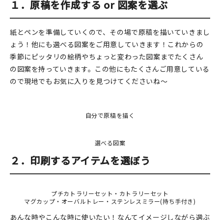
マイアカウント
１．原稿を作成する or 図案を選ぶ
カートを見る
紙とペンを準備していくので、その場で原稿を描いていきまし
ょう！他にも選べる図案をご用意していきます！これからの
お買い物ガイド
季節にピッタリの絵柄やちょっと変わった図案までたくさん
の図案を持っていきます。この他にもたくさんご用意している
よくある質問
ので現地でもお気に入りを見つけてくださいね～
お問い合わせ
自分で原稿を描く
選べる図案
２．印刷するアイテムを選ぼう
プチカトラリーセット・カトラリーセット
マグカップ・オーバルトレー・ステンレスミラー(持ち手付き)
あんな時やこんな時に使いたい！なんてイメージしながら選ぶ