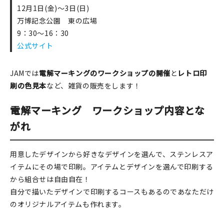
12月1日(金)～3日(日)
在庫限り
万博記念公園 東の広場
9：30～16：30
公式サイト
JAMでは
電解マーキングのワークショップの開催
と
レトロ印
おすすめ特集
刷の色見本
など、雑貨の販売をします！
読みもの
電解マーキング ワークショップ内容とな
イベント・ワークショップ
がれ
ギャラリー
用意したデザインから好きなデザインを選んで、ステンレスア
イテムにその場で印刷。アイテムとデザインを選んで印刷する
おしらせ
から組合せは自由自在！
自分で描いたデザインで印刷するコースもあるのであなただけ
のオリジナルアイテムも作れます。