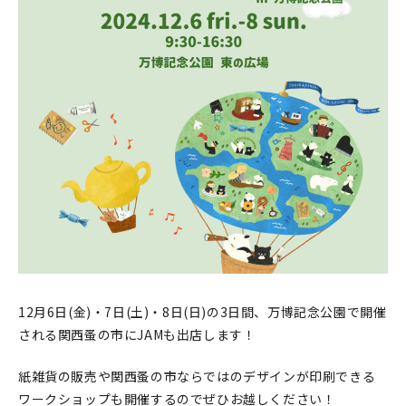
印刷見本
シルクスクリーン
無地素材
紙
本
文房具
雑貨
はんこ
12月6日(金)・7日(土)・8日(日)の3日間、万博記念公園で開催
される関西蚤の市にJAMも出店します！
JAMグッズ
紙雑貨の販売や関西蚤の市ならではのデザインが印刷できる
台湾グッズ
ワークショップも開催するのでぜひお越しください！