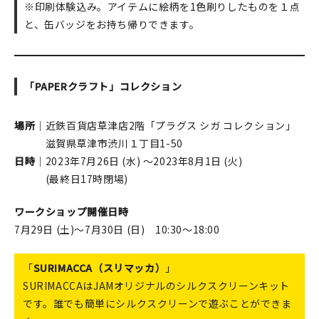
※印刷体験込み。アイテムに絵柄を1色刷りしたものを１点
と、缶バッジをお持ち帰りできます。
「PAPERクラフト」コレクション
場所
｜近鉄百貨店草津店2階「プラグス シガ コレクション」
滋賀県草津市渋川１丁目1-50
日時
｜2023年7月26日 (水) ～2023年8月1日 (火)
(最終日17時閉場)
ワークショップ開催日時
7月29日 (土)～7月30日 (日) 10:30～18:00
「
SURIMACCA（スリマッカ）
」
SURIMACCAはJAMオリジナルのシルクスクリーンキット
です。誰でも簡単にシルクスクリーンで遊ぶことができま