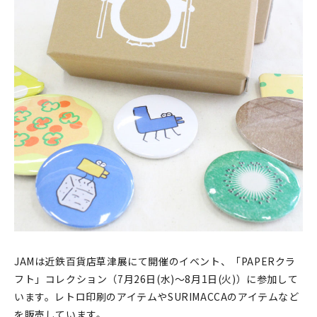
印刷見本
シルクスクリーン
無地素材
紙
本
文房具
雑貨
はんこ
JAMは近鉄百貨店草津展にて開催のイベント、「PAPERクラ
JAMグッズ
フト」コレクション（7月26日(水)～8月1日(火)）に参加して
います。レトロ印刷のアイテムやSURIMACCAのアイテムなど
台湾グッズ
を販売しています。