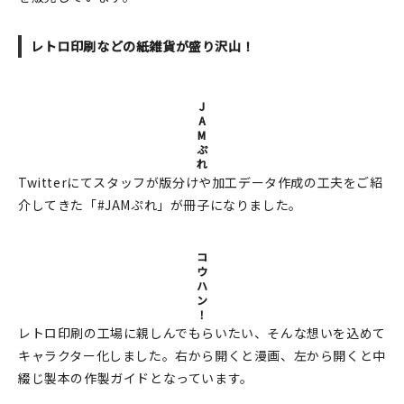
在庫限り
レトロ印刷などの紙雑貨が盛り沢山！
J
A
おすすめ特集
M
ぷ
れ
読みもの
Twitterにてスタッフが版分けや加工データ作成の工夫をご紹
介してきた「#JAMぷれ」が冊子になりました。
イベント・ワークショップ
コ
ギャラリー
ウ
ハ
ン
おしらせ
！
レトロ印刷の工場に親しんでもらいたい、そんな想いを込めて
キャラクター化しました。右から開くと漫画、左から開くと中
綴じ製本の作製ガイドとなっています。