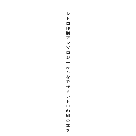
レ
ト
ロ
印
刷
ア
ン
ソ
ロ
ジ
ー
み
ん
な
で
作
る
レ
ト
ロ
印
刷
の
本
を
ご