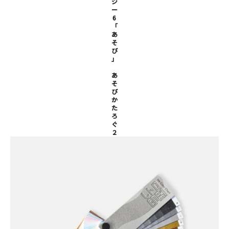
ジ
ー
6
「
あ
そ
び
」
あ
そ
び
か
た
ろ
ぐ
２