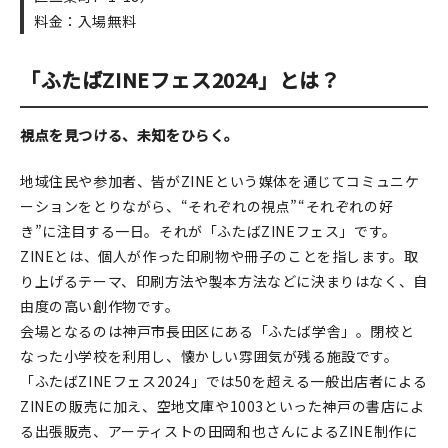
料金：入場無料
在庫限り
「ふたばZINEフェス2024」とは？
視点を見つける、未知をひらく。
おすすめ特集
地域住民や参加者、皆がZINEという媒体を通じてコミュニケ
読みもの
ーションをとりながら、“それぞれの視点”“それぞれの好
き”に注目する一日。それが「ふたばZINEフェス」です。
イベント・ワークショップ
ZINEとは、個人が作った印刷物や冊子のことを指します。取
り上げるテーマ、印刷方法や製本方法などに決まりはなく、自
ギャラリー
由度の高い創作物です。
会場となるのは神戸市長田区にある「ふたば学舎」。閉校と
おしらせ
なった小学校を利用し、懐かしい雰囲気が残る施設です。
「ふたばZINEフェス2024」では50を超える一般出店者による
ZINEの販売に加え、空地文庫や1003といった神戸の書店によ
る出張販売、アーティストの田岡和也さんによるZINE制作に