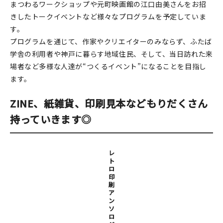
マイアカウント
まつわるワークショップや元町映画館の江口由美さんをお招
きしたトークイベントなど様々なプログラムを予定していま
カートを見る
す。
プログラムを通じて、作家やクリエイターのみならず、ふたば
お買い物ガイド
学舎の利用者や神戸に暮らす地域住民、そして、当日訪れた来
場者など多様な人達が“つくるイベント”になることを目指し
よくある質問
ます。
お問い合わせ
ZINE、紙雑貨、印刷見本などもりだくさん
持っていきます◎
レ
ト
ロ
印
刷
ア
ン
ソ
ロ