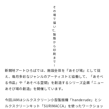
そ
在庫限り
の
場
で
描
い
て、
製
おすすめ特集
版
か
ら
読みもの
印
刷
ま
イベント・ワークショップ
で
！
新開地アートひろばでは、施設全体を『あそび場』として捉
ギャラリー
え、毎月多彩なジャンルのアーティストと協働して、「あそべ
おしらせ
る作品」や「あそべる空間」を創造するシリーズ企画「ニュー
あそび場の創造」を開催しています。
今回JAMはシルクスクリーン小型製版機「handerude」とシ
ルクスクリーンキット「SURIMACCA」を使ったワークショッ