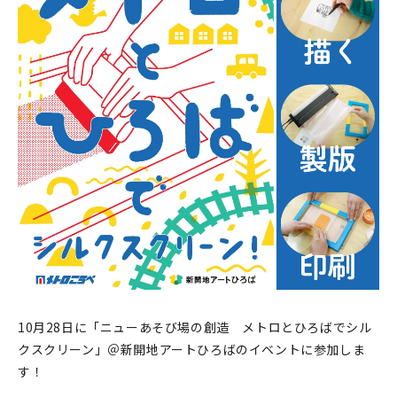
印刷見本
シルクスクリーン
無地素材
紙
本
文房具
雑貨
はんこ
10月28日に「ニューあそび場の創造 メトロとひろばでシル
JAMグッズ
クスクリーン」＠新開地アートひろばのイベントに参加しま
す！
台湾グッズ