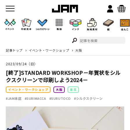
記事トップ
イベント・ワークショップ
大阪
JAMのこと
2023/09/24（日）
お店/ワークスペース
[終了]STANDARD WORKSHOP－年賀状をシル
クスクリーンで印刷しよう2024－
イベント・ワークショップ
大阪
東京
#JAM本店
#SURIMACCA
#SURUTOCO
#シルクスクリーン
イベント