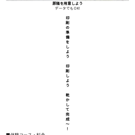
原稿を用意しよう
データでもOK!
印
刷
の
準
備
を
し
よ
う
印
刷
し
よ
う
乾
か
し
て
完
成
～
！
■体験コース・料金