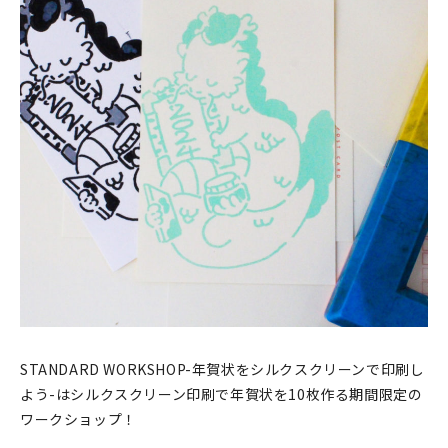
印刷見本
シルクスクリーン
無地素材
紙
本
文房具
雑貨
はんこ
STANDARD WORKSHOP-年賀状をシルクスクリーンで印刷し
JAMグッズ
よう-はシルクスクリーン印刷で年賀状を10枚作る期間限定の
ワークショップ！
台湾グッズ