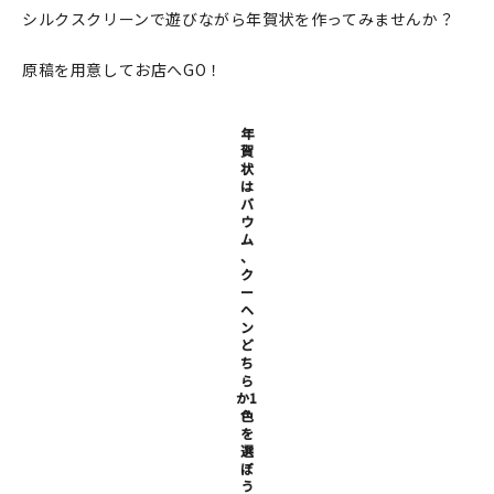
シルクスクリーンで遊びながら年賀状を作ってみませんか？
在庫限り
原稿を用意してお店へGO！
年
賀
おすすめ特集
状
は
バ
読みもの
ウ
ム
、
イベント・ワークショップ
ク
ー
ヘ
ギャラリー
ン
ど
ち
おしらせ
ら
か1
色
を
選
ぼ
う