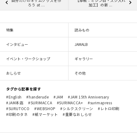
自分だけのオサムグッズを作
【厚紙：ミシン目・スジ入れ
ろう at ...
加工】の新 ...
特集
読みもの
インタビュー
JAMALB
イベント・ワークショップ
ギャラリー
おしらせ
その他
タグから記事を探す
English
handerude
JAM
JAM 15th Anniversary
JAM本店
SURIMACCA
SURIMACCA+
surimapress
SURUTOCO
WEBSHOP
シルクスクリーン
レトロ印刷
印刷のタネ
紙マーケット
重要なおしらせ