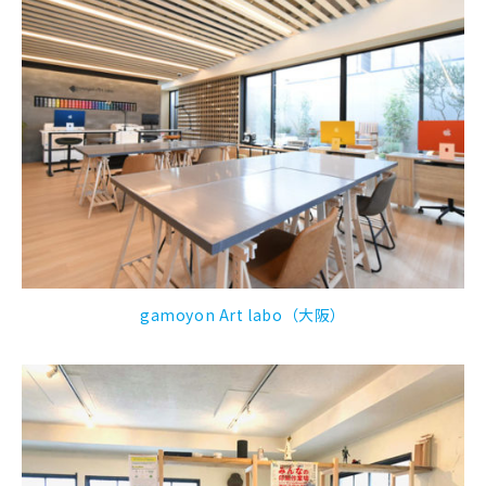
gamoyon Art labo（大阪）