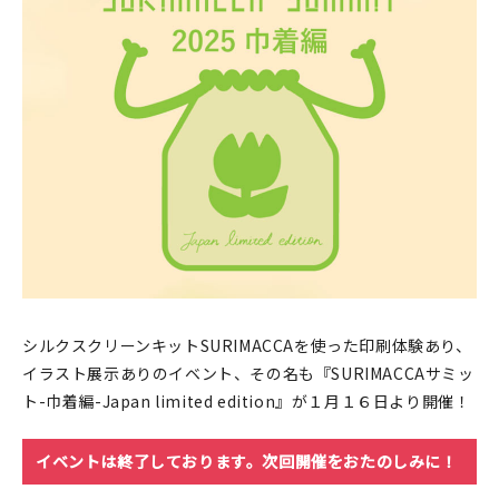
印刷見本
シルクスクリーン
無地素材
紙
本
文房具
雑貨
シルクスクリーンキットSURIMACCAを使った印刷体験あり、
イラスト展示ありのイベント、その名も『SURIMACCAサミッ
はんこ
ト-巾着編-Japan limited edition』が１月１６日より開催！
JAMグッズ
イベントは終了しております。次回開催をおたのしみに！
台湾グッズ