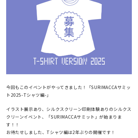
印刷見本
シルクスクリーン
無地素材
紙
本
文房具
今回もこのイベントがやってきました！「SURIMACCAサミッ
雑貨
ト2025-Tシャツ編-」
はんこ
イラスト展示あり、シルクスクリーン印刷体験ありのシルクス
クリーンイベント、「SURIMACCAサミット」が始まりま
JAMグッズ
す！！
お待たせしました、Tシャツ編は2年ぶりの開催です！
台湾グッズ