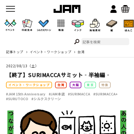
記事トップ
イベント・ワークショップ
台湾
JAMのこと
2022/08/13（土）
お店/ワークスペース
【終了】SURIMACCAサミット‐半袖編‐
イベント・ワークショップ
台湾
大阪
東京
特集
#JAM 15th Anniversary
#JAM本店
#SURIMACCA
#SURIMACCA+
#SURUTOCO
#シルクスクリーン
イベント