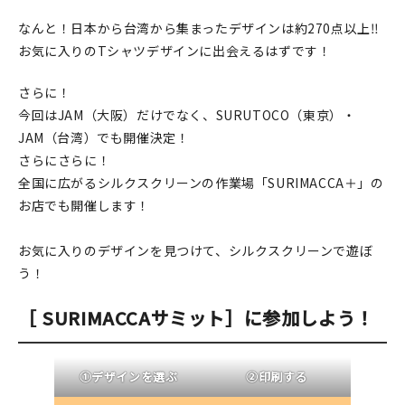
なんと！日本から台湾から集まったデザインは約270点以上‼
在庫限り
お気に入りのTシャツデザインに出会えるはずです！
さらに！
今回はJAM（大阪）だけでなく、SURUTOCO（東京）・
おすすめ特集
JAM（台湾）でも開催決定！
さらにさらに！
読みもの
全国に広がるシルクスクリーンの作業場「SURIMACCA＋」の
お店でも開催します！
イベント・ワークショップ
お気に入りのデザインを見つけて、シルクスクリーンで遊ぼ
ギャラリー
う！
おしらせ
［ SURIMACCAサミット］に参加しよう！
①デザインを選ぶ
②印刷する