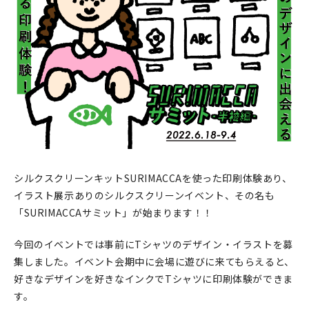
印刷見本
シルクスクリーン
無地素材
紙
本
文房具
シルクスクリーンキットSURIMACCAを使った印刷体験あり、
イラスト展示ありのシルクスクリーンイベント、その名も
雑貨
「SURIMACCAサミット」が始まります！！
はんこ
今回のイベントでは事前にTシャツのデザイン・イラストを募
集しました。イベント会期中に会場に遊びに来てもらえると、
JAMグッズ
好きなデザインを好きなインクでTシャツに印刷体験ができま
す。
台湾グッズ