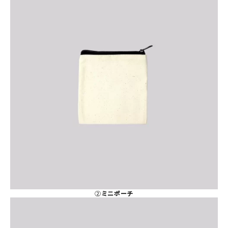
②
ミニポーチ