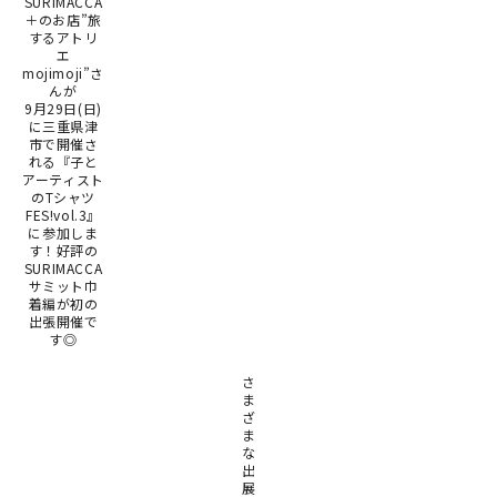
SURIMACCA
印刷見本
＋のお店”旅
するアトリ
エ
シルクスクリーン
mojimoji”さ
んが
9月29日(日)
無地素材
に三重県津
市で開催さ
れる『子と
紙
アーティスト
のTシャツ
FES!vol.3』
本
に参加しま
す！好評の
SURIMACCA
文房具
サミット巾
着編が初の
出張開催で
雑貨
す◎
はんこ
さ
ま
ざ
JAMグッズ
ま
な
出
台湾グッズ
展