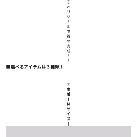
③
オ
リ
ジ
ナ
ル
巾
着
の
完
成
！
！
■選べるアイテムは３種類！
①
巾
着
(
M
サ
イ
ズ
)