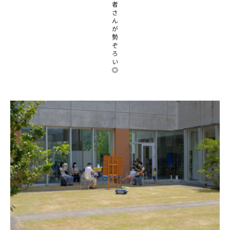
者
さ
在庫限り
ん
が
勢
ぞ
ろ
い
◎
おすすめ特集
読みもの
イベント・ワークショップ
ギャラリー
おしらせ