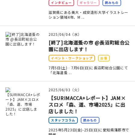
インタビュー
ギャラリー
読みもの
滋賀県にある美大・成安造形大学イラストレー
ション領域4年、M ...
2025/06/04（水）
[終了]北海道蚤の市 @長沼町総合公
園に出店します！
イベント・ワークショップ
出張
7月5日(土)‐7月6日(日)に長沼町総合公園にて
「北海道蚤 ...
2025/06/03（火）
【SURIMACCA+レポート】JAM×
スロメ「森、道、市場2025」に出
店しました！
スタッフコラム
読みもの
2025年5月23日(金)-25日(日)に愛知県蒲郡市で
開催 ...