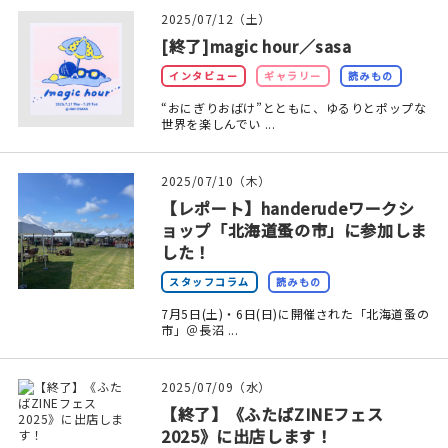
印刷見本
2025/07/12（土）
[終了]magic hour／sasa
シルクスクリーン
インタビュー
ギャラリー
読みもの
無地素材
“おにぎりおばけ”とともに、ゆるりとポップな
世界を楽しんでい ...
紙
2025/07/10（木）
本
【レポート】handerudeワークシ
ョップ「北海道蚤の市」に参加しま
文房具
した！
スタッフコラム
読みもの
雑貨
7月5日(土)・6日(日)に開催された「北海道蚤の
市」＠長沼 ...
はんこ
2025/07/09（水）
JAMグッズ
【終了】《ふたばZINEフェス
2025》に出店します！
台湾グッズ