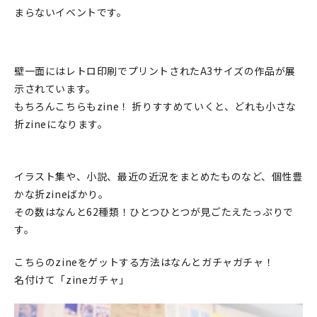
まらないイベントです。
在庫限り
壁一面にはレトロ印刷でプリントされたA3サイズの作品が展
示されています。
おすすめ特集
もちろんこちらもzine！ 折りすすめていくと、どれも小さな
折zineになります。
読みもの
イベント・ワークショップ
イラスト集や、小説、最近の近況をまとめたものなど、個性豊
かな折zineばかり。
ギャラリー
その数はなんと62種類！ひとつひとつが見ごたえたっぷりで
す。
おしらせ
こちらのzineをゲットする方法はなんとガチャガチャ！
名付けて「zineガチャ」