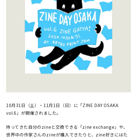
印刷見本
シルクスクリーン
無地素材
紙
本
文房具
雑貨
はんこ
10月31日（土）・11月1日（日）に「ZINE DAY OSAKA
vol.6」が開催されました。
JAMグッズ
持ってきた自分のzineと交換できる「zine exchange」や、
台湾グッズ
世界中の作家さんのzineが購入できたりと、zine好きにはた