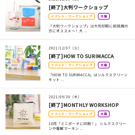
印刷見本
[終了]大判ワークショップ
イベント・ワークショップ
大阪
シルクスクリーン
「大判ワークショップ」は大判印刷に初挑戦の
方にオススメ～！大 ...
無地素材
紙
2021/12/07（火）
[終了]HOW TO SURIMACCA
本
イベント・ワークショップ
大阪
文房具
「HOW TO SURIMACCA」はシルクスクリーン
キット ...
雑貨
2021/09/30（木）
はんこ
[終了]MONTHLY WORKSHOP
イベント・ワークショップ
大阪
JAMグッズ
10月「ミニポーチに印刷！」 シルクスクリー
ンや電解マーキン ...
台湾グッズ