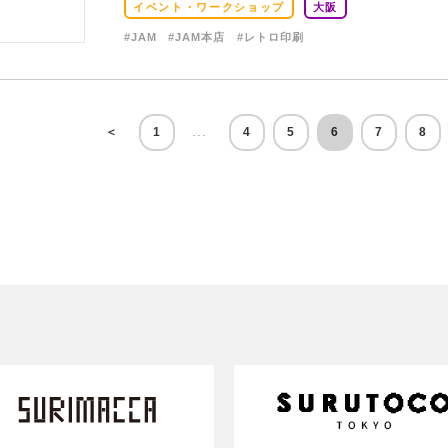
イベント・ワークショップ
大阪
#JAM
#JAM本店
#レトロ印刷
...
＜
1
4
5
6
7
8