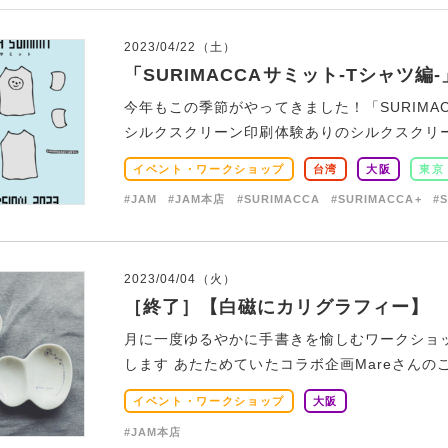
2023/04/22（土）
「SURIMACCAサミット-Tシャツ編
今年もこの季節がやってきました！「SURIMAC
シルクスクリーン印刷体験ありのシルクスクリーン
イベント・ワークショップ
台湾
大阪
東京
#JAM
#JAM本店
#SURIMACCA
#SURIMACCA+
#
2023/04/04（火）
［終了］【白磁にカリグラフィー】
月に一度ゆるやかに手書きを愉しむワークショッ
します あたためていたコラボ企画Mareさんのご
イベント・ワークショップ
大阪
#JAM本店