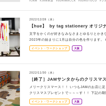
#JAM
#JAM本店
#SURIMACCA
#SURUTOCO
#シ
2022/12/28（水）
【hue】 by tag stationery 
文字をかくのが好きなみなさまとゆるりとかきな
2023年の始まりに1月は自分の色を作ります。 tag st
イベント・ワークショップ
大阪
2022/11/30（水）
［終了］JAMサンタからのクリスマ
メリークリスマース！！ いつもJAMのお店に
クリスマスプレゼントで～～～す！！ 下記の期間中に
イベント・ワークショップ
大阪