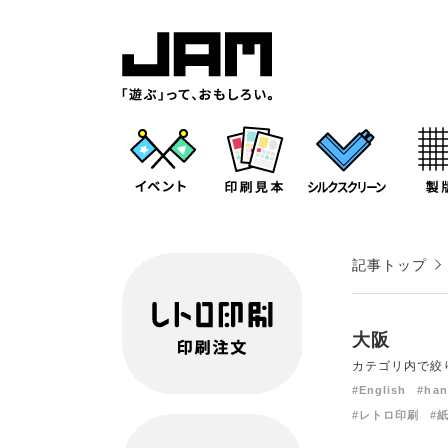
記事トップ
大阪
カテゴリ内で絞
#English
#han
#レトロ印刷
#