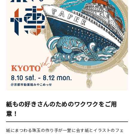
印刷見本
シルクスクリーン
無地素材
紙
本
文房具
雑貨
はんこ
紙もの好きさんのためのワクワクをご用
意！
JAMグッズ
紙にまつわる珠玉の作り手が一堂に会す紙とイラストのフェ
台湾グッズ