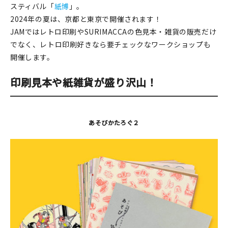
スティバル「
紙博
」。
在庫限り
2024年の夏は、京都と東京で開催されます！
JAMではレトロ印刷やSURIMACCAの色見本・雑貨の販売だけ
でなく、レトロ印刷好きなら要チェックなワークショップも
開催します。
おすすめ特集
印刷見本や紙雑貨が盛り沢山！
読みもの
あそびかたろぐ２
イベント・ワークショップ
ギャラリー
おしらせ