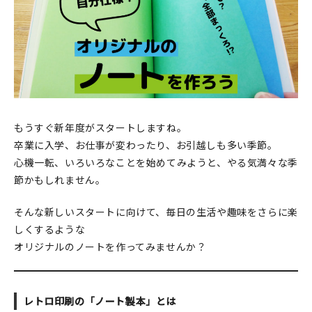
印刷見本
シルクスクリーン
無地素材
紙
もうすぐ新年度がスタートしますね。
本
卒業に入学、お仕事が変わったり、お引越しも多い季節。
心機一転、いろいろなことを始めてみようと、やる気満々な季
文房具
節かもしれません。
雑貨
そんな新しいスタートに向けて、毎日の生活や趣味をさらに楽
しくするような
はんこ
オリジナルのノートを作ってみませんか？
JAMグッズ
レトロ印刷の「ノート製本」とは
台湾グッズ