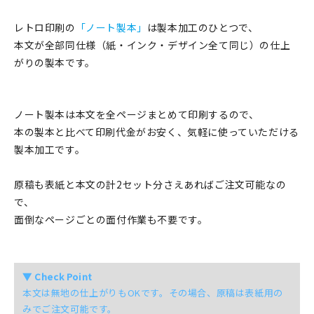
在庫限り
レトロ印刷の
「ノート製本」
は製本加工のひとつで、
本文が全部同仕様（紙・インク・デザイン全て同じ）の仕上
がりの製本です。
おすすめ特集
ノート製本は本文を全ページまとめて印刷するので、
本の製本と比べて印刷代金がお安く、気軽に使っていただける
読みもの
製本加工です。
イベント・ワークショップ
原稿も表紙と本文の計2セット分さえあればご注文可能なの
で、
ギャラリー
面倒なページごとの面付作業も不要です。
おしらせ
▼ Check Point
本文は無地の仕上がりもOKです。その場合、原稿は表紙用の
みでご注文可能です。