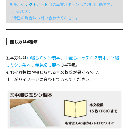
マイアカウント
また、
セレクトノート
用の本文パターンもご利用可能です。
（下記参照）
カートを見る
ご希望の場合はお問い合わせください。
お買い物ガイド
よくある質問
綴じ方は4種類
お問い合わせ
製本方法は
中綴じミシン製本
、
中綴じホッチキス製本
、
平綴
じミシン製本
、
無線綴じ製本
の4種類。
それぞれ特徴や綴じられる本文枚数が異なるので、
仕上がりイメージに合わせて選んでください。