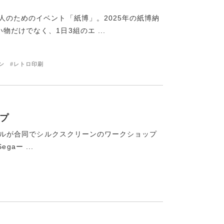
人のためのイベント「紙博」。2025年の紙博納
だけでなく、1日3組のエ ...
ン
#レトロ印刷
ップ
aールが合同でシルクスクリーンのワークショップ
gaー ...