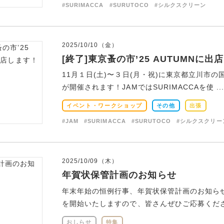
#SURIMACCA
#SURUTOCO
#シルクスクリーン
2025/10/10（金）
[終了]東京蚤の市’25 AUTUMNに出
11月１日(土)〜３日(月・祝)に東京都立川市の国
が開催されます！JAMではSURIMACCAを使 ..
イベント・ワークショップ
その他
出張
#JAM
#SURIMACCA
#SURUTOCO
#シルクスクリー
2025/10/09（木）
年賀状保管計画のお知らせ
年末年始の恒例行事、年賀状保管計画のお知らせで
を開始いたしますので、皆さんぜひご応募ください
おしらせ
特集