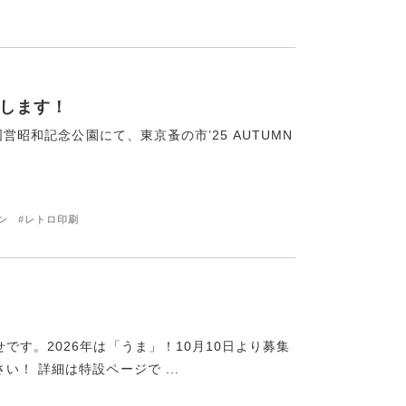
店します！
営昭和記念公園にて、東京蚤の市’25 AUTUMN
.
ン
#レトロ印刷
す。2026年は「うま」！10月10日より募集
！ 詳細は特設ページで ...