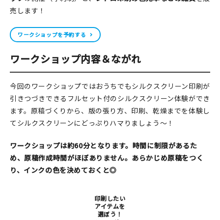
売します！
在庫限り
ワークショップを予約する
ワークショップ内容＆ながれ
おすすめ特集
今回のワークショップではおうちでもシルクスクリーン印刷が
読みもの
引きつづきできるフルセット付のシルクスクリーン体験ができ
ます。原稿づくりから、版の張り方、印刷、乾燥までを体験し
イベント・ワークショップ
てシルクスクリーンにどっぷりハマりましょう～！
ギャラリー
ワークショップは約60分となります。時間に制限があるた
め、原稿作成時間がほぼありません。あらかじめ原稿をつく
おしらせ
り、インクの色を決めておくと◎
印刷したい
アイテムを
選ぼう！