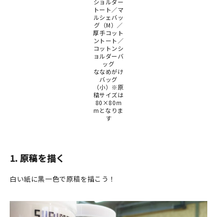
マイアカウント
ショルダー
トート／マ
ルシェバッ
カートを見る
グ（M）／
厚手コット
ントート／
お買い物ガイド
コットンシ
ョルダーバ
ッグ
よくある質問
ななめがけ
バッグ
（小）※原
お問い合わせ
稿サイズは
80×80m
mとなりま
す
1.
原稿を描く
白い紙に黒一色で原稿を描こう！