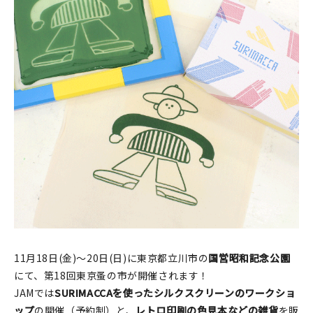
印刷見本
シルクスクリーン
無地素材
紙
本
文房具
雑貨
はんこ
11月18日(金)〜20日(日)に東京都立川市の
国営昭和記念公園
JAMグッズ
にて、第18回東京蚤の市が開催されます！
JAMでは
SURIMACCAを使ったシルクスクリーンのワークショ
台湾グッズ
ップ
の開催（予約制）と、
レトロ印刷の色見本などの雑貨
を販