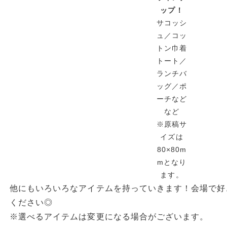
ップ！
サコッシ
ュ／コッ
トン巾着
トート／
ランチバ
ッグ／ポ
ーチなど
など
※原稿サ
イズは
80×80m
mとなり
ます。
他にもいろいろなアイテムを持っていきます！会場で好
ください◎
※選べるアイテムは変更になる場合がございます。