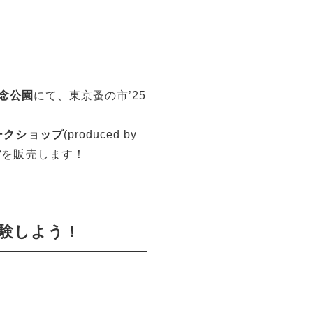
念公園
にて、東京蚤の市’25
ークショップ
(produced by
貨
を販売します！
体験しよう！