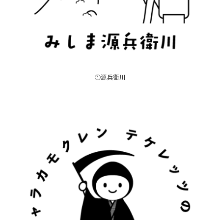
①源兵衛川