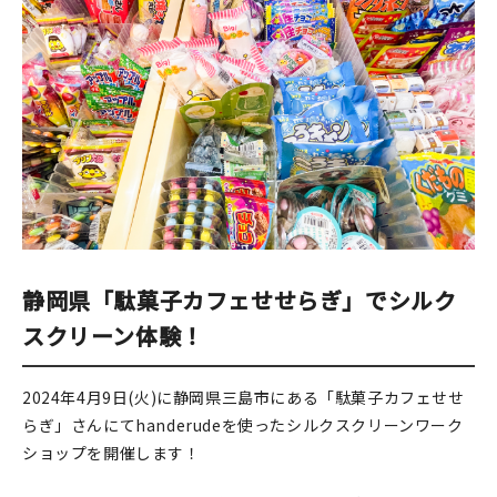
印刷見本
シルクスクリーン
無地素材
紙
本
文房具
静岡県「駄菓子カフェせせらぎ」でシルク
雑貨
スクリーン体験！
はんこ
2024年4月9日(火)に静岡県三島市にある「駄菓子カフェせせ
らぎ」さんにてhanderudeを使ったシルクスクリーンワーク
JAMグッズ
ショップを開催します！
台湾グッズ