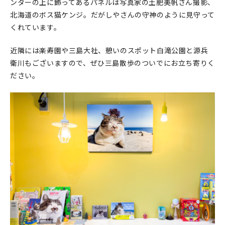
マイアカウント
ンターの上に飾ってあるパネルは写真家の土肥美帆さん撮影、
北海道のボス猫ケンジ。だがしやさんの守神のように見守って
カートを見る
くれています。
お買い物ガイド
近隣には楽寿園や三島大社、憩いのスポット白滝公園と源兵
衛川もございますので、ぜひ三島散歩のついでにお立ち寄りく
よくある質問
ださい。
お問い合わせ