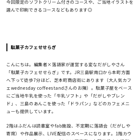
今回限定のソフトクリーム付きのコースや、ご当地イラストを
選んで印刷できるコースなどもあります◎
在庫限り
おすすめ特集
駄菓子カフェせせらぎ
読みもの
こんにちは。編集者×落語家が運営する変なだがしやさん
「駄菓子カフェせせらぎ」です。JR三島駅南口から本町方面
イベント・ワークショップ
へ下って徒歩7分ほど、芝本町商店街にあります（大人気カフ
ェwednesday coffeestandさんのお隣）。駄菓子屋をベース
ギャラリー
にご当地牛乳を使った「牛乳ソフト」や「だがしやブレン
ド」、三島のあんこを使った「ドラパン」などのカフェメニ
おしらせ
ューも提供しています。
2階はふだんは読書室やfab施設、不定期に落語会（だがしや
寄席）や作品展示、LIVE配信のスペースになります。1階カウ