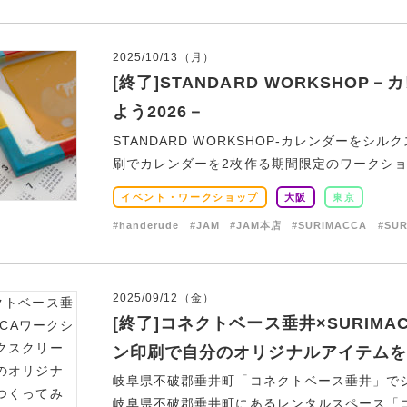
2025/10/13（月）
[終了]STANDARD WORKSHO
よう2026－
STANDARD WORKSHOP-カレンダーを
刷でカレンダーを2枚作る期間限定のワークショップ
イベント・ワークショップ
大阪
東京
#handerude
#JAM
#JAM本店
#SURIMACCA
#SU
2025/09/12（金）
[終了]コネクトベース垂井×SURIM
ン印刷で自分のオリジナルアイテムを
岐阜県不破郡垂井町「コネクトベース垂井」でシルク
岐阜県不破郡垂井町にあるレンタルスペース「コネ