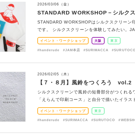
2026/03/06（金）
STANDARD WORKSHOP－シル
STANDARD WORKSHOPはシルクスクリ
です。 シルクスクリーンを体験してみたい。JAMや
イベント・ワークショップ
大阪
東京
#handerude
#JAM本店
#SURIMACCA
#SURUTOC
2026/02/05（木）
【７・８月】風鈴をつくろう vol.2
シルクスクリーンで風鈴の短冊部分がつくれるワ
「えらんで印刷コース」と自分で描いたイラストを
イベント・ワークショップ
東京
#handerude
#SURIMACCA
#SURUTOCO
#WEBSH