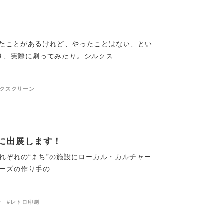
いたことがあるけれど、やったことはない、とい
実際に刷ってみたり。シルクス ...
ルクスクリーン
》に出展します！
それぞれの“まち”の施設にローカル・カルチャー
ズの作り手の ...
ン
#レトロ印刷