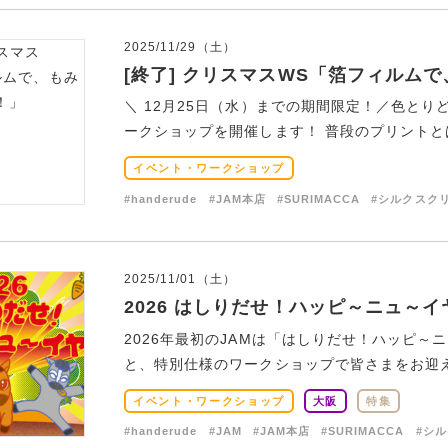
2025/11/29（土）
[終了] クリスマスWS「箔フィルム
＼ 12月25日（水）までの期間限定！／色と
ークショップを開催します！ 普段のプリントとは
イベント・ワークショップ
#handerude
#JAM本店
#SURIMACCA
#シルクスク
2025/11/01（土）
2026 はしりだせ！ハッピ～ニュ～イ
2026年最初のJAMは「はしりだせ！ハッピ
と、特別仕様のワークショップで皆さまをお迎えし
イベント・ワークショップ
大阪
特集
#handerude
#JAM
#JAM本店
#SURIMACCA
#シ