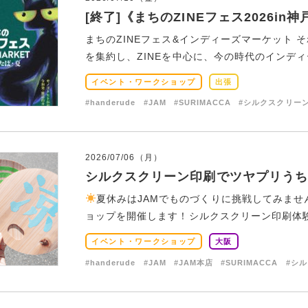
[終了]《まちのZINEフェス2026​
まちのZINEフェス&インディーズマーケット 
を集約し、ZINEを中心に、今の時代のインディー
イベント・ワークショップ
出張
#handerude
#JAM
#SURIMACCA
#シルクスクリー
2026/07/06（月）
シルクスクリーン印刷でツヤプリうち
夏休みはJAMでものづくりに挑戦してみませ
ョップを開催します！シルクスクリーン印刷体験や
イベント・ワークショップ
大阪
#handerude
#JAM
#JAM本店
#SURIMACCA
#シ