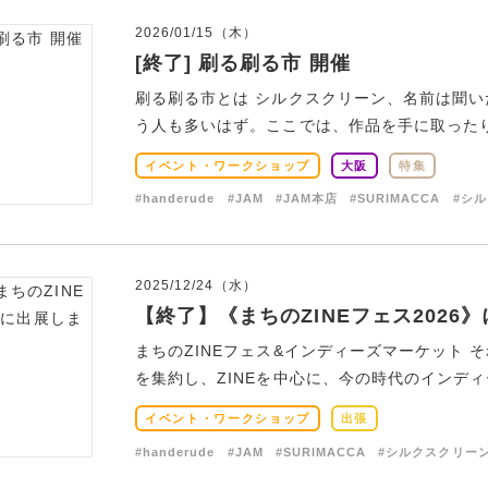
2026/01/15（木）
[終了] 刷る刷る市 開催
刷る刷る市とは シルクスクリーン、名前は聞
う人も多いはず。ここでは、作品を手に取ったり、
イベント・ワークショップ
大阪
特集
#handerude
#JAM
#JAM本店
#SURIMACCA
#シ
2025/12/24（水）
【終了】《まちのZINEフェス2026
まちのZINEフェス&インディーズマーケット 
を集約し、ZINEを中心に、今の時代のインディー
イベント・ワークショップ
出張
#handerude
#JAM
#SURIMACCA
#シルクスクリー