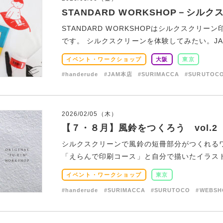
STANDARD WORKSHOP－シル
STANDARD WORKSHOPはシルクスクリ
です。 シルクスクリーンを体験してみたい。JAMや
イベント・ワークショップ
大阪
東京
#handerude
#JAM本店
#SURIMACCA
#SURUTOC
2026/02/05（木）
【７・８月】風鈴をつくろう vol.2
シルクスクリーンで風鈴の短冊部分がつくれるワ
「えらんで印刷コース」と自分で描いたイラストを
イベント・ワークショップ
東京
#handerude
#SURIMACCA
#SURUTOCO
#WEBSH