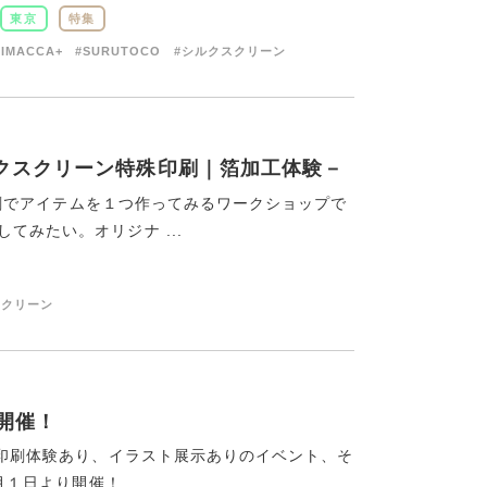
東京
特集
RIMACCA+
#SURUTOCO
#シルクスクリーン
－シルクスクリーン特殊印刷｜箔加工体験－
ン印刷でアイテムを１つ作ってみるワークショップで
てみたい。オリジナ ...
スクリーン
-開催！
った印刷体験あり、イラスト展示ありのイベント、そ
１日より開催！ ...