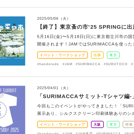
2025/05/06（火）
【終了】東京蚤の市’25 SPRINGに
5月16日(金)〜5月18日(日)に東京都立川市の国
開催されます！JAMではSURIMACCAを使ったシ
イベント・ワークショップ
出張
東京
#handerude
#JAM
#SURIMACCA
#SURUTOCO
2025/04/01（火）
「SURIMACCAサミット-Tシャツ編
今回もこのイベントがやってきました！「SURIM
展示あり、シルクスクリーン印刷体験ありのシルク
イベント・ワークショップ
大阪
東京
特集
#handerude
#JAM
#JAM本店
#SURIMACCA
#SU