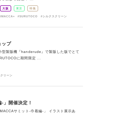
大阪
東京
特集
RIMACCA+
#SURUTOCO
#シルクスクリーン
ョップ
型製版機『handerude』で製版した版でとて
TOCOに期間限定 ...
スクリーン
着編-」開催決定！
MACCAサミット-巾着編-」 イラスト展示あ