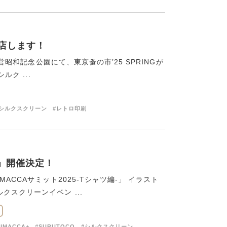
出店します！
営昭和記念公園にて、東京蚤の市’25 SPRINGが
ルク ...
#シルクスクリーン
#レトロ印刷
-」開催決定！
ACCAサミット2025-Tシャツ編-」 イラスト
スクリーンイベン ...
RIMACCA+
#SURUTOCO
#シルクスクリーン