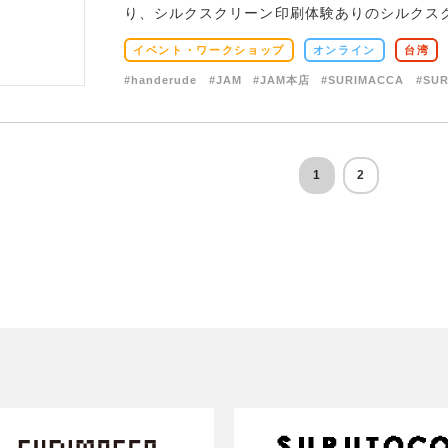
り、シルクスクリーン印刷体験ありのシルクスクリ
イベント・ワークショップ
オンライン
台湾
#handerude
#JAM
#JAM本店
#SURIMACCA
#SU
1
2