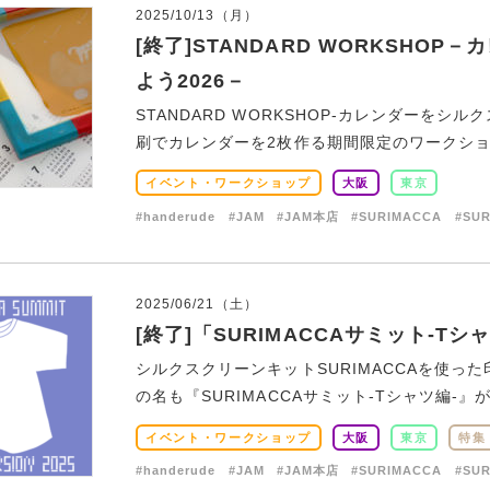
2025/10/13（月）
[終了]STANDARD WORKSHO
よう2026－
STANDARD WORKSHOP-カレンダーを
刷でカレンダーを2枚作る期間限定のワークショップ
イベント・ワークショップ
大阪
東京
#handerude
#JAM
#JAM本店
#SURIMACCA
#SU
2025/06/21（土）
[終了]「SURIMACCAサミット-Tシ
シルクスクリーンキットSURIMACCAを使
の名も『SURIMACCAサミット-Tシャツ編-』が
イベント・ワークショップ
大阪
東京
特集
#handerude
#JAM
#JAM本店
#SURIMACCA
#SU