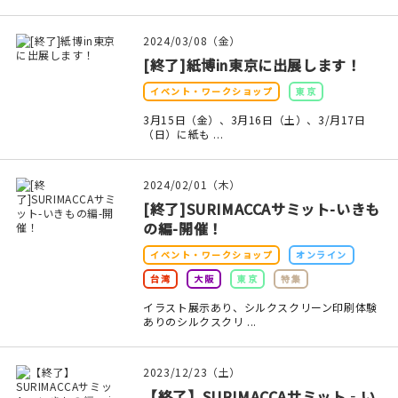
印刷見本
2024/03/08（金）
シルクスクリーン
[終了]紙博in東京に出展します！
イベント・ワークショップ
東京
無地素材
3月15日（金）、3月16日（土）、3/月17日
（日）に紙も ...
紙
本
2024/02/01（木）
[終了]SURIMACCAサミット-いきも
文房具
の編-開催！
イベント・ワークショップ
オンライン
雑貨
台湾
大阪
東京
特集
はんこ
イラスト展示あり、シルクスクリーン印刷体験
ありのシルクスクリ ...
JAMグッズ
2023/12/23（土）
台湾グッズ
【終了】SURIMACCAサミット‐い